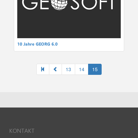
10 Jahre GEORG 6.0
13
14
15
KONTAKT