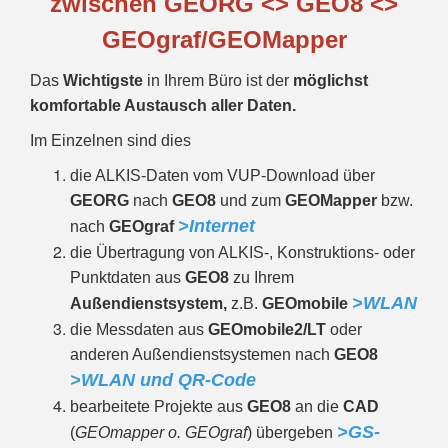
zwischen GEORG <> GEO8 <>
GEOgraf/GEOMapper
Das
Wichtigste
in Ihrem Büro ist der
möglichst
komfortable Austausch aller Daten.
Im Einzelnen sind dies
die ALKIS-Daten vom VUP-Download über
GEORG
nach
GEO8
und zum
GEOMapper
bzw.
>Internet
nach
GEOgraf
die Übertragung von ALKIS-, Konstruktions- oder
Punktdaten aus
GEO8
zu Ihrem
>WLAN
Außendienstsystem,
z.B.
GEOmobile
die Messdaten aus
GEOmobile2/LT
oder
anderen Außendienstsystemen nach
GEO8
>WLAN und QR-Code
bearbeitete Projekte aus
GEO8
an die
CAD
>GS-
(
GEOmapper o. GEOgraf
) übergeben