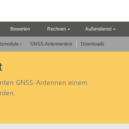
Bewerten
Rechnen
Außendienst
tzmodule
GNSS-Antennentest
Downloads
t
äsenten GNSS-Antennen einem
rden.