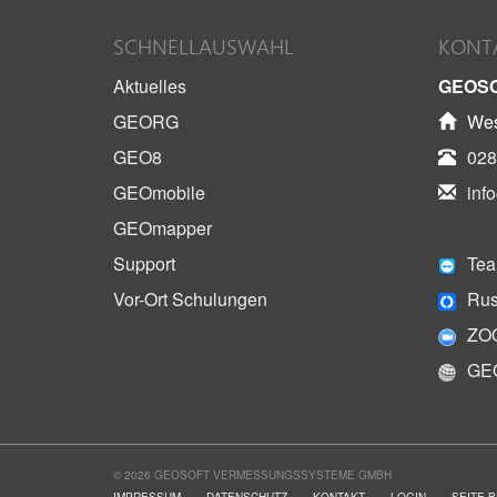
SCHNELLAUSWAHL
KONT
Aktuelles
GEOS
GEORG
Wes
GEO8
028
GEOmobile
inf
GEOmapper
Support
Tea
Vor-Ort Schulungen
Rus
ZO
GE
© 2026 GEOSOFT VERMESSUNGSSYSTEME GMBH