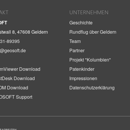
AKT
UNTERNEHMEN
OFT
Geschichte
twall 8, 47608 Geldern
Rundflug über Geldern
31-89395
Team
o@geosoft.de
Partner
Projekt "Kolumbien"
mViewer Download
Patenkinder
tDesk Download
Impressionen
OM Download
Datenschutzerklärung
OSOFT Support